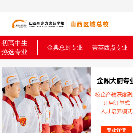
初高中生
金典总厨专业
菁英西点专业
热选专业