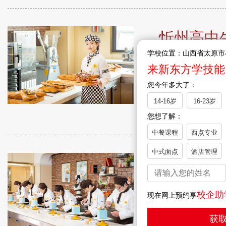
忻州高中
学校位置：山西省太原市
在就业竞争日趋
来新东方学技能
西点专业凭借时
您今年多大了：
14-16岁
16-23岁
您想了解：
中餐课程
西点专业
中式面点
酒店管理
吕梁高中
在就业竞争日趋
校企助
现在网上预约享
西点专业凭借时