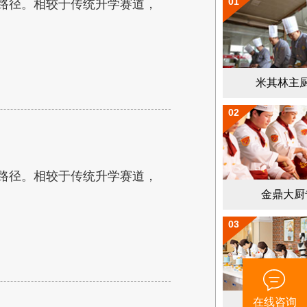
01
路径。相较于传统升学赛道，
米其林主
02
路径。相较于传统升学赛道，
金鼎大厨
03
在线咨询
菁英西点