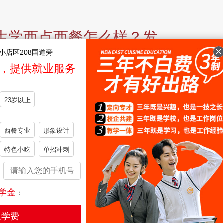
生学西点西餐怎么样？发
小店区208国道旁
激烈的当下，多元化技能成才已成为忻州高中生优质发展
，提供就业服务
尚刚需属性、干净体面的工作环境、广阔就…
更多>>
23岁以上
西餐专业
形象设计
特色小吃
单招冲刺
生学西点西餐怎么样？发
激烈的当下，多元化技能成才已成为吕梁高中生优质发展
学金
：
尚刚需属性、干净体面的工作环境、广阔就…
更多>>