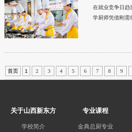
在就业竞争日趋
学厨师凭借刚需
首页
1
2
3
4
5
6
7
8
9
关于山西新东方
专业课程
学校简介
金典总厨专业