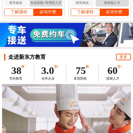
指导就业
专业技能+管理型人才
指导就业
高技能人才
了解课程
咨询学费
了解课程
咨询学费
走进新东方教育
更多
38
年
3.0
万+
75
所
60
万+
烹饪教育
合作企业
直营院校
技能人才