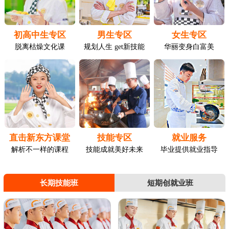
初高中生专区
男生专区
女生专区
脱离枯燥文化课
规划人生 get新技能
华丽变身白富美
直击新东方课堂
技能专区
就业服务
解析不一样的课程
技能成就美好未来
毕业提供就业指导
长期技能班
短期创就业班