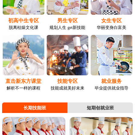
初高中生专区
男生专区
女生专区
脱离枯燥文化课
规划人生 get新技能
华丽变身白富美
直击新东方课堂
技能专区
就业服务
解析不一样的课程
技能成就美好未来
毕业提供就业指导
长期技能班
短期创就业班