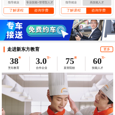
指导就业
专业技能+管理型人才
指导就业
高技能人才
了解课程
咨询学费
了解课程
咨询学费
走进新东方教育
更多
38
年
3.0
万+
75
所
60
万+
烹饪教育
合作企业
直营院校
技能人才