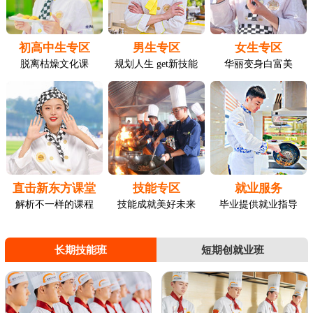
初高中生专区
男生专区
女生专区
脱离枯燥文化课
规划人生 get新技能
华丽变身白富美
直击新东方课堂
技能专区
就业服务
解析不一样的课程
技能成就美好未来
毕业提供就业指导
长期技能班
短期创就业班