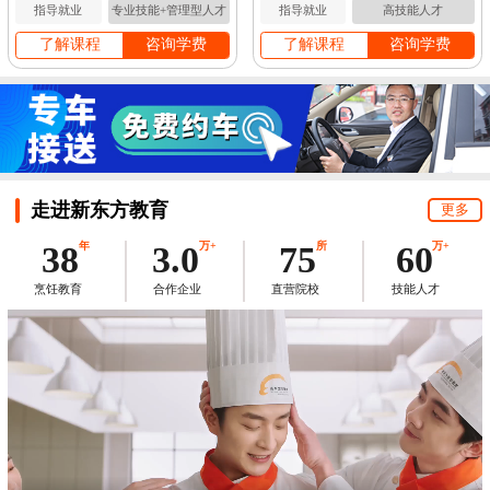
指导就业
专业技能+管理型人才
指导就业
高技能人才
了解课程
咨询学费
了解课程
咨询学费
走进新东方教育
更多
38
年
3.0
万+
75
所
60
万+
烹饪教育
合作企业
直营院校
技能人才