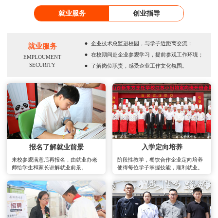
就业服务
创业指导
·
企业技术总监进校园，与学子近距离交流；
就业服务
·
在校期间赴企业参观学习，提前参观工作环境；
EMPLOUMENT
·
SECURITY
了解岗位职责，感受企业工作文化氛围。
报名了解就业前景
入学定向培养
来校参观满意后再报名，由就业办老
阶段性教学，餐饮合作企业定向培养
师给学生和家长讲解就业前景。
使得每位学子掌握技能，顺利就业。