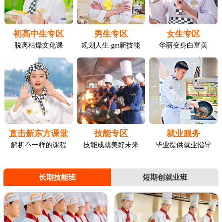
初高中生专区
男生专区
女生专区
脱离枯燥文化课
规划人生 get新技能
华丽变身白富美
直击新东方课堂
技能专区
就业服务
解析不一样的课程
技能成就美好未来
毕业提供就业指导
长期技能班
短期创就业班