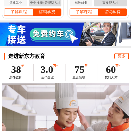
指导就业
专业技能+管理型人才
指导就业
高技能人才
了解课程
咨询学费
了解课程
咨询学费
走进新东方教育
更多
38
年
3.0
万+
75
所
60
万+
烹饪教育
合作企业
直营院校
技能人才